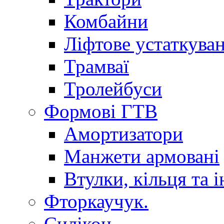
Комбайни
Ліфтове устаткува
Трамваї
Тролейбуси
Формові ГТВ
Амортизатори
Манжети армовані
Втулки, кільця та і
Фторкаучук.
Силікон