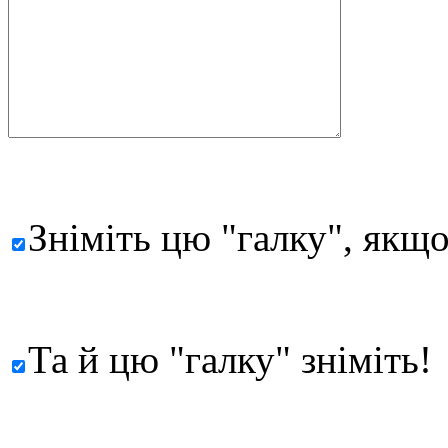
Зніміть цю "галку", якщо
Та й цю "галку" зніміть!