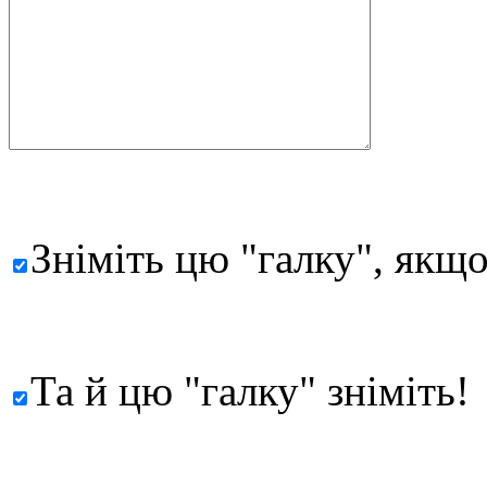
Зніміть цю "галку", якщо
Та й цю "галку" зніміть!