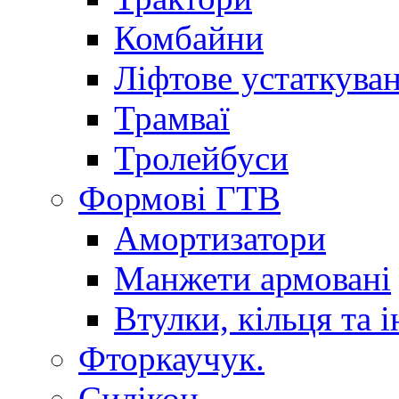
Комбайни
Ліфтове устаткува
Трамваї
Тролейбуси
Формові ГТВ
Амортизатори
Манжети армовані
Втулки, кільця та і
Фторкаучук.
Силікон