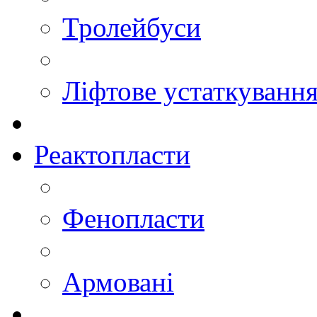
Тролейбуси
Ліфтове устаткуванн
Реактопласти
Фенопласти
Армовані