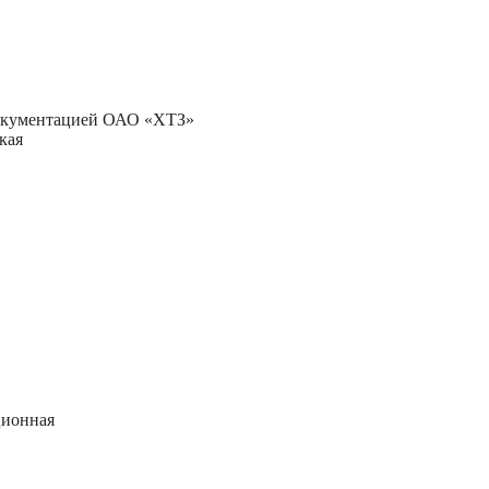
 документацией ОАО «ХТЗ»
кая
ционная