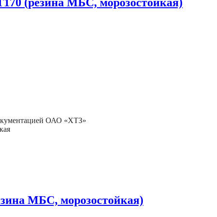
 Т170 (резина МБС, морозостойкая)
 документацией ОАО «ХТЗ»
кая
резина МБС, морозостойкая)