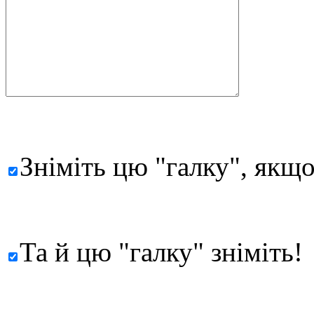
Зніміть цю "галку", якщо
Та й цю "галку" зніміть!