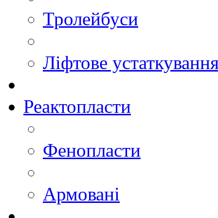
Тролейбуси
Ліфтове устаткуванн
Реактопласти
Фенопласти
Армовані