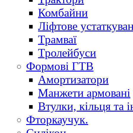
Комбайни
Ліфтове устаткува
Трамваї
Тролейбуси
Формові ГТВ
Амортизатори
Манжети армовані
Втулки, кільця та і
Фторкаучук.
Силікон