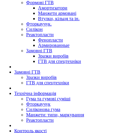
Формові ГТВ
Амортизатори
Манжети армовані
Втулки, кільця та ін.
Фторкаучук.
Силікон
Реактопласти
Фенопласти
Армированные
Замовні ГТВ
Зразки виробів
ГТВ для спецтехніки
Замовні ГТВ
Зразки виробів
ГТВ для спецтехніки
Технічна інформація
Гума та гумові суміші
Фторкаучук
Силіконова гума
Манжети: типи, маркування
Реактопласти
Контроль якості