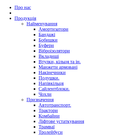
Про нас
Продукція
Найменування
Амортизатори
Бандажі
Бобишки
Буфери
Віброізолятори
Вкладиші
Втулки, кільця та ін.
Манжети армовані
Накінечники
Подушки.
Напівкільця
Сайлентблоки.
Чохли
Призначення
Автотранспорт.
Трактори
Комбайни
Ліфтове устаткування
Трамваї
Тролейбуси