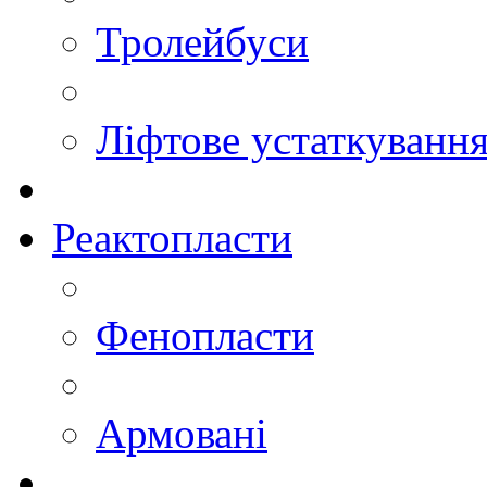
Тролейбуси
Ліфтове устаткуванн
Реактопласти
Фенопласти
Армовані