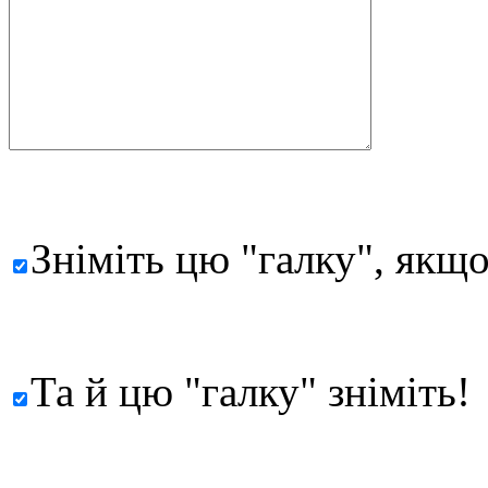
Зніміть цю "галку", якщо
Та й цю "галку" зніміть!