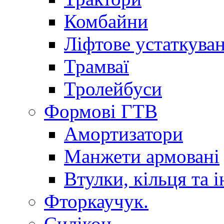
Комбайни
Ліфтове устаткува
Трамваї
Тролейбуси
Формові ГТВ
Амортизатори
Манжети армовані
Втулки, кільця та і
Фторкаучук.
Силікон