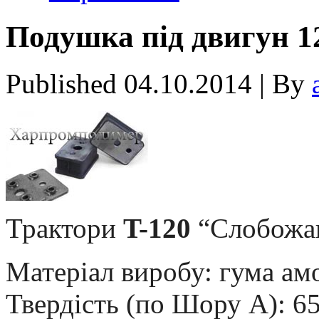
Подушка під двигун 12
Published
04.10.2014
|
By
Трактори
T-120
“Слобожан
Матеріал виробу: гума ам
Твердість (по Шору А): 6