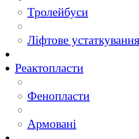
Тролейбуси
Ліфтове устаткуванн
Реактопласти
Фенопласти
Армовані