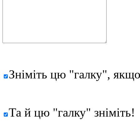
Зніміть цю "галку", якщо
Та й цю "галку" зніміть!