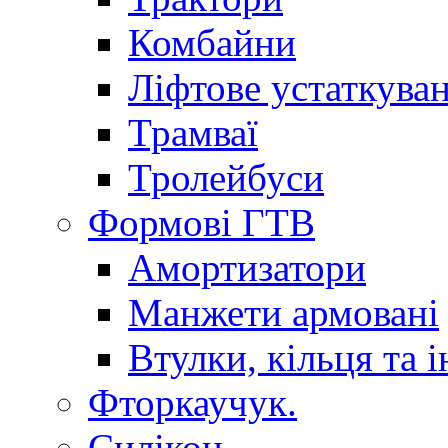
Комбайни
Ліфтове устаткува
Трамваї
Тролейбуси
Формові ГТВ
Амортизатори
Манжети армовані
Втулки, кільця та і
Фторкаучук.
Силікон