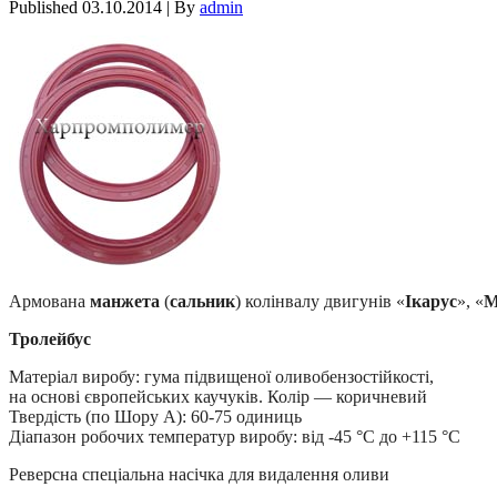
Published
03.10.2014
|
By
admin
Армована
манжета
(
сальник
) колінвалу двигунів «
Ікарус
», «
М
Тролейбус
Матеріал виробу: гума підвищеної оливобензостійкості,
на основі європейських каучуків. Колір — коричневий
Твердість (по Шору А): 60-75 одиниць
Діапазон робочих температур виробу: від -45 °С до +115 °С
Реверсна спеціальна насічка для видалення оливи