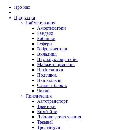
Про нас
Продукція
Найменування
Амортизатори
Бандажі
Бобишки
Буфери
Віброізолятори
Вкладиші
Втулки, кільця та ін.
Манжети армовані
Накінечники
Подушки.
Напівкільця
Сайлентблоки.
Чохли
Призначення
Автотранспорт.
Трактори
Комбайни
Ліфтове устаткування
Трамваї
Тролейбуси