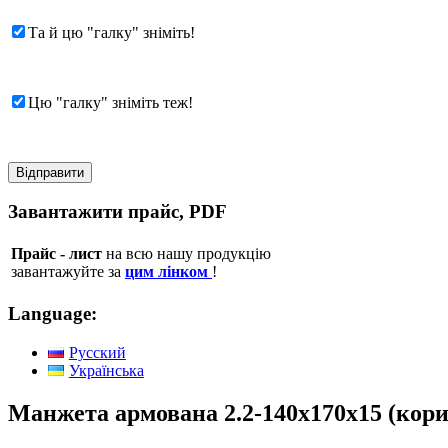
Та й цю "галку" зніміть!
Цю "галку" зніміть теж!
Завантажити прайс, PDF
Прайс - лист
на всю нашу продукцію
завантажуйте за
цим лінком
!
Language:
Русский
Українська
Манжета армована 2.2-140х170х15 (кор