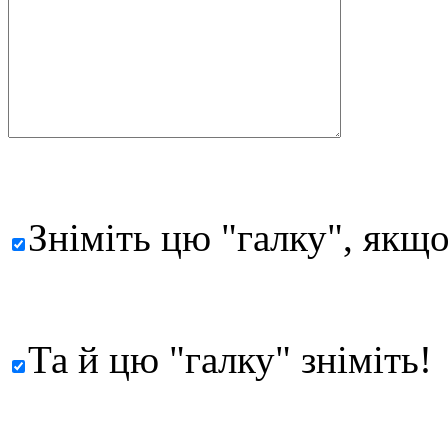
Зніміть цю "галку", якщо
Та й цю "галку" зніміть!