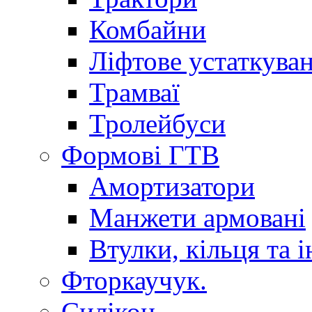
Комбайни
Ліфтове устаткува
Трамваї
Тролейбуси
Формові ГТВ
Амортизатори
Манжети армовані
Втулки, кільця та і
Фторкаучук.
Силікон