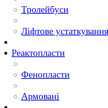
Тролейбуси
Ліфтове устаткуванн
Реактопласти
Фенопласти
Армовані