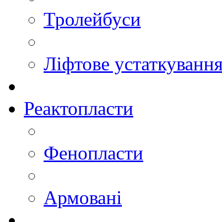
Тролейбуси
Ліфтове устаткуванн
Реактопласти
Фенопласти
Армовані