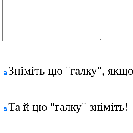
Зніміть цю "галку", якщо
Та й цю "галку" зніміть!