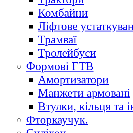
Комбайни
Ліфтове устаткува
Трамваї
Тролейбуси
Формові ГТВ
Амортизатори
Манжети армовані
Втулки, кільця та і
Фторкаучук.
Силікон