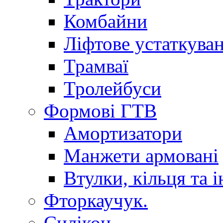
Комбайни
Ліфтове устаткува
Трамваї
Тролейбуси
Формові ГТВ
Амортизатори
Манжети армовані
Втулки, кільця та і
Фторкаучук.
Силікон