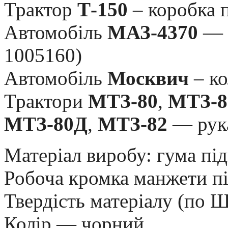
Трактор
Т-150
– коробка 
Автомобіль
МАЗ-4370
— с
1005160)
Автомобіль
Москвич
– ко
Трактори
МТЗ-80
,
МТЗ-
МТЗ-80Д
,
МТЗ-82
— рука
Матеріал виробу: гума пі
Робоча кромка манжети пі
Твердість матеріалу (по 
Колір — чорний