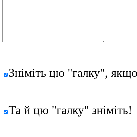
Зніміть цю "галку", якщо
Та й цю "галку" зніміть!