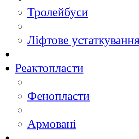
Тролейбуси
Ліфтове устаткуванн
Реактопласти
Фенопласти
Армовані