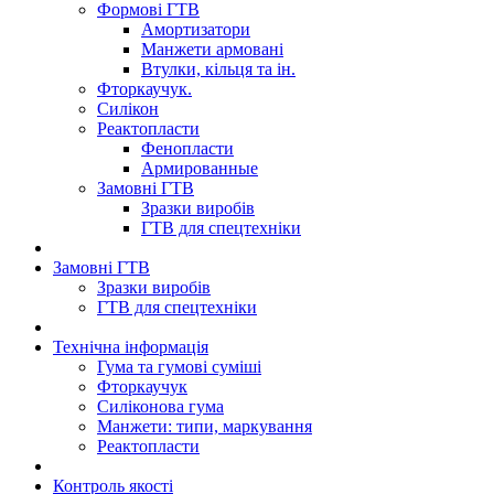
Формові ГТВ
Амортизатори
Манжети армовані
Втулки, кільця та ін.
Фторкаучук.
Силікон
Реактопласти
Фенопласти
Армированные
Замовні ГТВ
Зразки виробів
ГТВ для спецтехніки
Замовні ГТВ
Зразки виробів
ГТВ для спецтехніки
Технічна інформація
Гума та гумові суміші
Фторкаучук
Силіконова гума
Манжети: типи, маркування
Реактопласти
Контроль якості