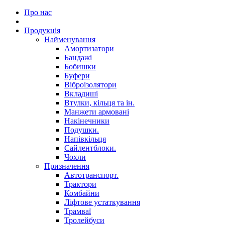
Про нас
Продукція
Найменування
Амортизатори
Бандажі
Бобишки
Буфери
Віброізолятори
Вкладиші
Втулки, кільця та ін.
Манжети армовані
Накінечники
Подушки.
Напівкільця
Сайлентблоки.
Чохли
Призначення
Автотранспорт.
Трактори
Комбайни
Ліфтове устаткування
Трамваї
Тролейбуси