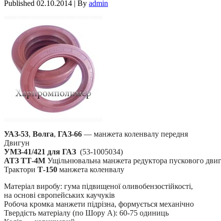
Published
02.10.2014
|
By
admin
УАЗ-53
,
Волга
,
ГАЗ-66
— манжета коленвалу передня
Двигун
УМЗ-41/421 для ГАЗ
(53-1005034)
АТЗ ТТ-4М
Ущільнювальна манжета редуктора пускового дви
Трактори
Т-150
манжета коленвалу
Матеріал виробу: гума підвищеної оливобензостійкості,
на основі європейських каучуків
Робоча кромка манжети підрізна, формується механічно
Твердість матеріалу (по Шору А): 60-75 одиниць