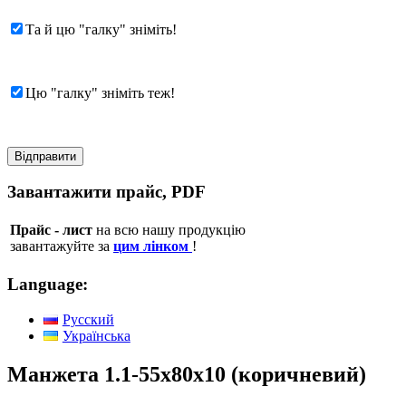
Та й цю "галку" зніміть!
Цю "галку" зніміть теж!
Завантажити прайс, PDF
Прайс - лист
на всю нашу продукцію
завантажуйте за
цим лінком
!
Language:
Русский
Українська
Манжета 1.1-55х80х10 (коричневий)