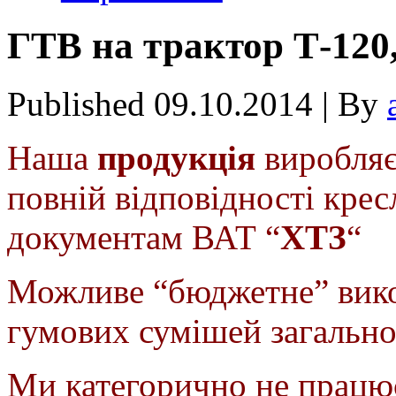
ГТВ на трактор Т-120,
Published
09.10.2014
|
By
Наша
продукція
виробляє
повній відповідності кре
документам ВАТ “
ХТЗ
“
Можливе “бюджетне” вико
гумових сумішей загально
Ми категорично не працю