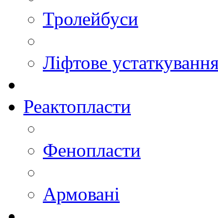
Тролейбуси
Ліфтове устаткуванн
Реактопласти
Фенопласти
Армовані