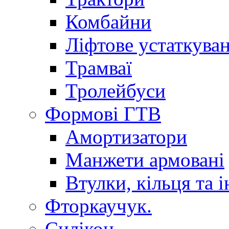
Комбайни
Ліфтове устаткува
Трамваї
Тролейбуси
Формові ГТВ
Амортизатори
Манжети армовані
Втулки, кільця та і
Фторкаучук.
Силікон