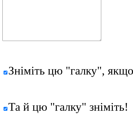
Зніміть цю "галку", якщо
Та й цю "галку" зніміть!